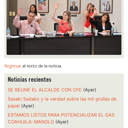
Regresar
al texto de la noticia.
Noticias recientes
SE REUNE EL ALCALDE CON CFE
(Ayer)
Sasaki Sadako y la verdad sobre las mil grullas de
papel
(Ayer)
ESTAMOS LISTOS PARA POTENCIALIZAR EL GAS
COAHUILA: MANOLO
(Ayer)