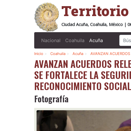
Territori
Ciudad Acuña, Coahuila, México | 0
Nacional
Coahuila
Acuña
Inicio
>
Coahuila
>
Acuña
>
AVANZAN ACUERDOS 
AVANZAN ACUERDOS RELE
SE FORTALECE LA SEGURI
RECONOCIMIENTO SOCIA
Fotografía