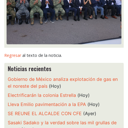
Regresar
al texto de la noticia.
Noticias recientes
Gobierno de México analiza explotación de gas en
el noreste del país
(Hoy)
Electrificarán la colonia Estrella
(Hoy)
Lleva Emilio pavimentación a la EPA
(Hoy)
SE REUNE EL ALCALDE CON CFE
(Ayer)
Sasaki Sadako y la verdad sobre las mil grullas de