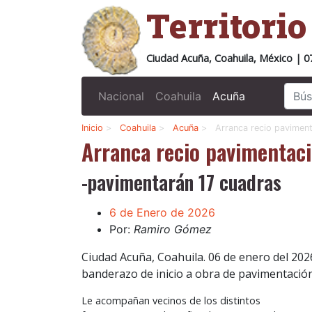
Territori
Ciudad Acuña, Coahuila, México | 0
Nacional
Coahuila
Acuña
Inicio
>
Coahuila
>
Acuña
>
Arranca recio pavimen
Arranca recio pavimentac
-pavimentarán 17 cuadras
6 de Enero de 2026
Por:
Ramiro Gómez
Ciudad Acuña, Coahuila. 06 de enero del 2026
banderazo de inicio a obra de pavimentación 
Le acompañan vecinos de los distintos