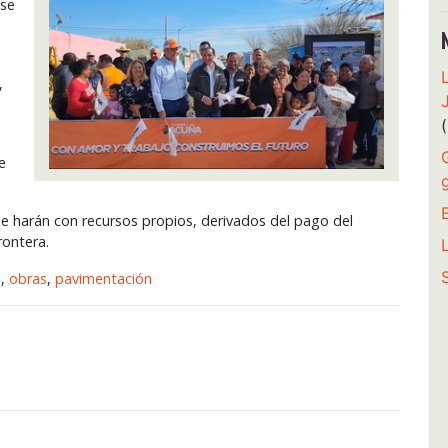
 se
,
a
e
se harán con recursos propios, derivados del pago del
rontera.
e
,
obras
,
pavimentación