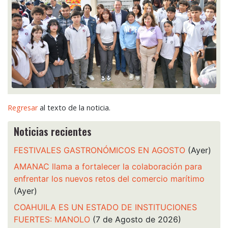
Regresar
al texto de la noticia.
Noticias recientes
FESTIVALES GASTRONÓMICOS EN AGOSTO
(Ayer)
AMANAC llama a fortalecer la colaboración para
enfrentar los nuevos retos del comercio marítimo
(Ayer)
COAHUILA ES UN ESTADO DE INSTITUCIONES
FUERTES: MANOLO
(7 de Agosto de 2026)