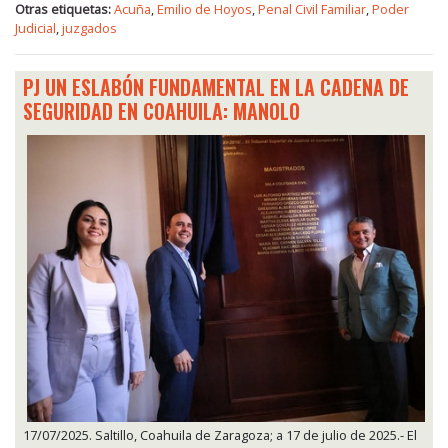
Otras etiquetas:
Acuña
,
Emilio de Hoyos
,
Penal Civil Familiar
,
Poder
Judicial
,
juzgados
PJ UN ESLABÓN FUNDAMENTAL EN LA CADENA DE
SEGURIDAD EN COAHUILA: MANOLO
17/07/2025. Saltillo, Coahuila de Zaragoza; a 17 de julio de 2025.- El