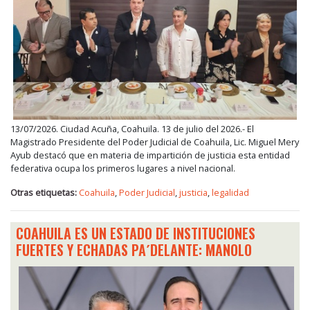
13/07/2026. Ciudad Acuña, Coahuila. 13 de julio del 2026.- El
Magistrado Presidente del Poder Judicial de Coahuila, Lic. Miguel Mery
Ayub destacó que en materia de impartición de justicia esta entidad
federativa ocupa los primeros lugares a nivel nacional.
Otras etiquetas:
Coahuila
,
Poder Judicial
,
justicia
,
legalidad
COAHUILA ES UN ESTADO DE INSTITUCIONES
FUERTES Y ECHADAS PA´DELANTE: MANOLO