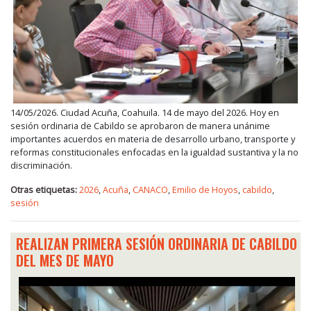
14/05/2026. Ciudad Acuña, Coahuila. 14 de mayo del 2026. Hoy en
sesión ordinaria de Cabildo se aprobaron de manera unánime
importantes acuerdos en materia de desarrollo urbano, transporte y
reformas constitucionales enfocadas en la igualdad sustantiva y la no
discriminación.
Otras etiquetas:
2026
,
Acuña
,
CANACO
,
Emilio de Hoyos
,
cabildo
,
sesión
REALIZAN PRIMERA SESIÓN ORDINARIA DE CABILDO
DEL MES DE MAYO