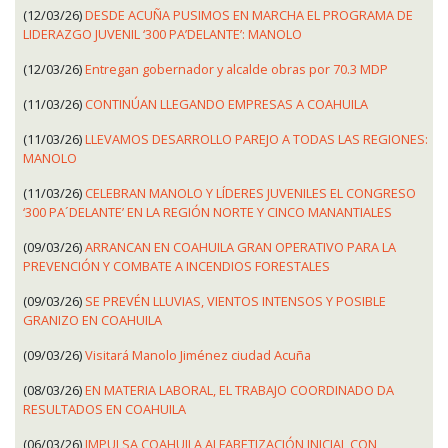
(12/03/26)
DESDE ACUÑA PUSIMOS EN MARCHA EL PROGRAMA DE
LIDERAZGO JUVENIL ‘300 PA’DELANTE’: MANOLO
(12/03/26)
Entregan gobernador y alcalde obras por 70.3 MDP
(11/03/26)
CONTINÚAN LLEGANDO EMPRESAS A COAHUILA
(11/03/26)
LLEVAMOS DESARROLLO PAREJO A TODAS LAS REGIONES:
MANOLO
(11/03/26)
CELEBRAN MANOLO Y LÍDERES JUVENILES EL CONGRESO
‘300 PA´DELANTE’ EN LA REGIÓN NORTE Y CINCO MANANTIALES
(09/03/26)
ARRANCAN EN COAHUILA GRAN OPERATIVO PARA LA
PREVENCIÓN Y COMBATE A INCENDIOS FORESTALES
(09/03/26)
SE PREVÉN LLUVIAS, VIENTOS INTENSOS Y POSIBLE
GRANIZO EN COAHUILA
(09/03/26)
Visitará Manolo Jiménez ciudad Acuña
(08/03/26)
EN MATERIA LABORAL, EL TRABAJO COORDINADO DA
RESULTADOS EN COAHUILA
(06/03/26)
IMPULSA COAHUILA ALFABETIZACIÓN INICIAL CON