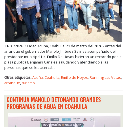
21/03/2026. Ciudad Acuña, Coahuila. 21 de marzo del 2026.- Antes del
arranque el gobernador Manolo Jiménez Salinas acompañado del
presidente municipal Lic. Emilio De Hoyos hicieron un recorrido por la
plaza pública Benjamín Canales saludando y atendiendo a las
personas que se les acercaba.
Otras etiquetas:
Acuña
,
Coahuila
,
Emilio de Hoyos
,
Running Las Vacas
,
arranque
,
turismo
CONTINÚA MANOLO DETONANDO GRANDES
PROGRAMAS DE AGUA EN COAHUILA