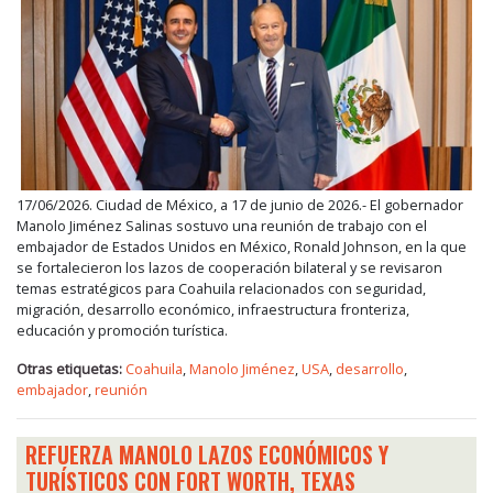
17/06/2026. Ciudad de México, a 17 de junio de 2026.- El gobernador
Manolo Jiménez Salinas sostuvo una reunión de trabajo con el
embajador de Estados Unidos en México, Ronald Johnson, en la que
se fortalecieron los lazos de cooperación bilateral y se revisaron
temas estratégicos para Coahuila relacionados con seguridad,
migración, desarrollo económico, infraestructura fronteriza,
educación y promoción turística.
Otras etiquetas:
Coahuila
,
Manolo Jiménez
,
USA
,
desarrollo
,
embajador
,
reunión
REFUERZA MANOLO LAZOS ECONÓMICOS Y
TURÍSTICOS CON FORT WORTH, TEXAS