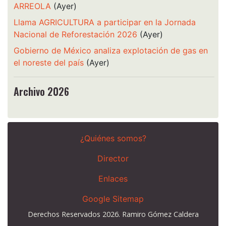
ARREOLA
(Ayer)
Llama AGRICULTURA a participar en la Jornada
Nacional de Reforestación 2026
(Ayer)
Gobierno de México analiza explotación de gas en
el noreste del país
(Ayer)
Archivo 2026
¿Quiénes somos?
Director
Enlaces
Google Sitemap
Derechos Reservados 2026. Ramiro Gómez Caldera