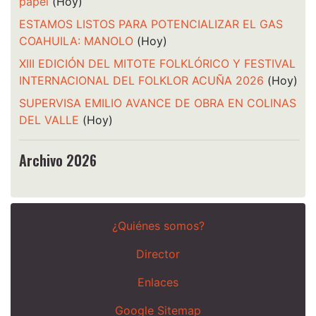
papel
(Hoy)
ESTAMOS LISTOS PARA POTENCIALIZAR EL GAS
COAHUILA: MANOLO
(Hoy)
XIII EDICIÓN DEL MITOTE FOLKLÓRICO Y FESTIVAL
INTERNACIONAL DEL FOLKLOR ACUÑA 2026
(Hoy)
SUPERVISA EMILIO AVANCE DE OBRA EN COLINAS
DEL VALLE
(Hoy)
Archivo 2026
¿Quiénes somos?
Director
Enlaces
Google Sitemap