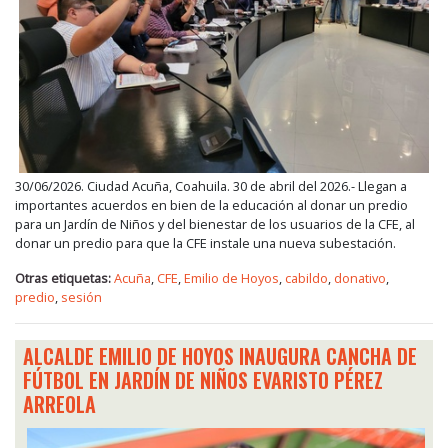
30/06/2026. Ciudad Acuña, Coahuila. 30 de abril del 2026.- Llegan a
importantes acuerdos en bien de la educación al donar un predio
para un Jardín de Niños y del bienestar de los usuarios de la CFE, al
donar un predio para que la CFE instale una nueva subestación.
Otras etiquetas:
Acuña
,
CFE
,
Emilio de Hoyos
,
cabildo
,
donativo
,
predio
,
sesión
ALCALDE EMILIO DE HOYOS INAUGURA CANCHA DE
FÚTBOL EN JARDÍN DE NIÑOS EVARISTO PÉREZ
ARREOLA