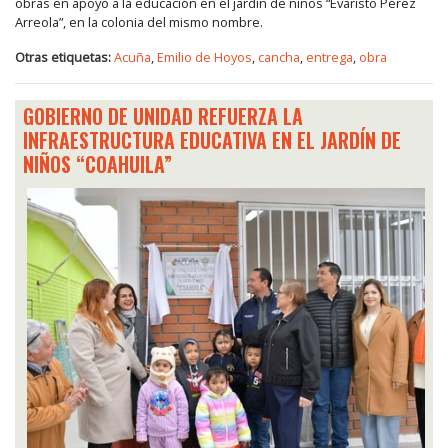
obras en apoyo a la educación en el jardín de niños “Evaristo Pérez
Arreola”, en la colonia del mismo nombre.
Otras etiquetas:
Acuña
,
Emilio de Hoyos
,
cancha
,
entrega
,
obra
GOBIERNO DE UNIDAD REFUERZA LA
INFRAESTRUCTURA EDUCATIVA EN EL JARDÍN DE
NIÑOS “COAHUILA”