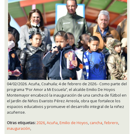
04/02/2026. Acuña, Coahuila; 4 de febrero de 2026.- Como parte del
programa “Por Amor a Mi Escuela”, el alcalde Emilio De Hoyos
Montemayor encabezó la inauguración de una cancha de fútbol en
el Jardín de Niños Evaristo Pérez Arreola, obra que fortalece los
espacios educativos y promueve el desarrollo integral de la niñez
acuñense.
Otras etiquetas:
2026
,
Acuña
,
Emilio de Hoyos
,
cancha
,
febrero
,
inauguración
,