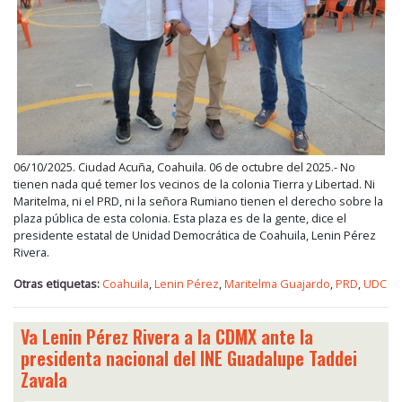
06/10/2025. Ciudad Acuña, Coahuila. 06 de octubre del 2025.- No
tienen nada qué temer los vecinos de la colonia Tierra y Libertad. Ni
Maritelma, ni el PRD, ni la señora Rumiano tienen el derecho sobre la
plaza pública de esta colonia. Esta plaza es de la gente, dice el
presidente estatal de Unidad Democrática de Coahuila, Lenin Pérez
Rivera.
Otras etiquetas:
Coahuila
,
Lenin Pérez
,
Maritelma Guajardo
,
PRD
,
UDC
Va Lenin Pérez Rivera a la CDMX ante la
presidenta nacional del INE Guadalupe Taddei
Zavala