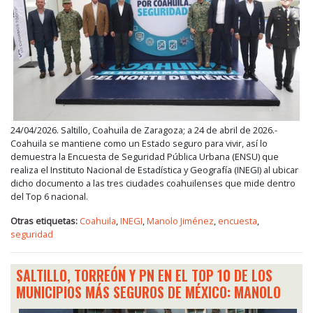
24/04/2026. Saltillo, Coahuila de Zaragoza; a 24 de abril de 2026.-
Coahuila se mantiene como un Estado seguro para vivir, así lo
demuestra la Encuesta de Seguridad Pública Urbana (ENSU) que
realiza el Instituto Nacional de Estadística y Geografía (INEGI) al ubicar
dicho documento a las tres ciudades coahuilenses que mide dentro
del Top 6 nacional.
Otras etiquetas:
Coahuila
,
INEGI
,
Manolo Jiménez
,
encuesta
,
seguridad
SALTILLO, TORREÓN Y PN EN EL TOP 10 DE LOS
MUNICIPIOS MÁS SEGUROS DE MÉXICO: MANOLO