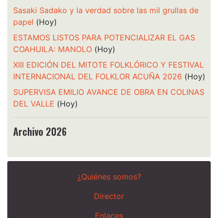
Sasaki Sadako y la verdad sobre las mil grullas de
papel
(Hoy)
ESTAMOS LISTOS PARA POTENCIALIZAR EL GAS
COAHUILA: MANOLO
(Hoy)
XIII EDICIÓN DEL MITOTE FOLKLÓRICO Y FESTIVAL
INTERNACIONAL DEL FOLKLOR ACUÑA 2026
(Hoy)
SUPERVISA EMILIO AVANCE DE OBRA EN COLINAS
DEL VALLE
(Hoy)
Archivo 2026
¿Quiénes somos?
Director
Enlaces