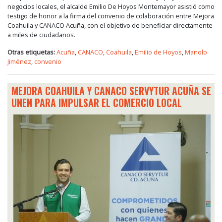
negocios locales, el alcalde Emilio De Hoyos Montemayor asistió como
testigo de honor a la firma del convenio de colaboración entre Mejora
Coahuila y CANACO Acuña, con el objetivo de beneficiar directamente
a miles de ciudadanos.
Otras etiquetas:
Acuña
,
CANACO
,
Coahuila
,
Emilio de Hoyos
,
Manolo
Jiménez
,
convenio
MEJORA COAHUILA Y CANACO SERVYTUR ACUÑA SE
UNEN PARA IMPULSAR EL COMERCIO LOCAL