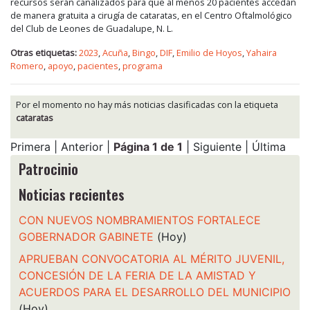
recursos serán canalizados para que al menos 20 pacientes accedan
de manera gratuita a cirugía de cataratas, en el Centro Oftalmológico
del Club de Leones de Guadalupe, N. L.
Otras etiquetas:
2023
,
Acuña
,
Bingo
,
DIF
,
Emilio de Hoyos
,
Yahaira
Romero
,
apoyo
,
pacientes
,
programa
Por el momento no hay más noticias clasificadas con la etiqueta
cataratas
Primera | Anterior |
Página 1 de 1
| Siguiente | Última
Patrocinio
Noticias recientes
CON NUEVOS NOMBRAMIENTOS FORTALECE
GOBERNADOR GABINETE
(Hoy)
APRUEBAN CONVOCATORIA AL MÉRITO JUVENIL,
CONCESIÓN DE LA FERIA DE LA AMISTAD Y
ACUERDOS PARA EL DESARROLLO DEL MUNICIPIO
(Hoy)