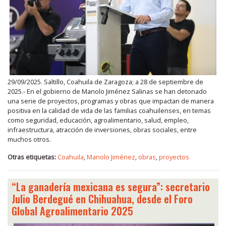
29/09/2025. Saltillo, Coahuila de Zaragoza; a 28 de septiembre de
2025.- En el gobierno de Manolo Jiménez Salinas se han detonado
una serie de proyectos, programas y obras que impactan de manera
positiva en la calidad de vida de las familias coahuilenses, en temas
como seguridad, educación, agroalimentario, salud, empleo,
infraestructura, atracción de inversiones, obras sociales, entre
muchos otros.
Otras etiquetas:
Coahuila
,
Manolo Jiménez
,
obras
,
proyectos
“La ganadería mexicana es segura”: secretario
Julio Berdegué en Chihuahua, desde el Foro
Global Agroalimentario 2025