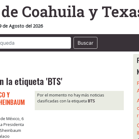
o
de Coahuila y Texa
9 de Agosto del 2026
Buscar
n la etiqueta 'BTS'
CO Y
Por el momento no hay más noticias
SHEINBAUM
clasificadas con la etiqueta
BTS
 de México, 6
La Presidenta
a Sheinbaum
alacio