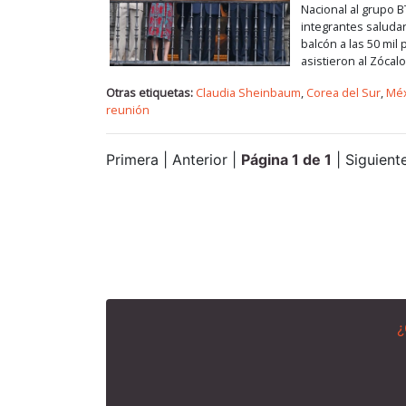
Nacional al grupo B
integrantes salud
balcón a las 50 mil
asistieron al Zócalo
Otras etiquetas:
Claudia Sheinbaum
,
Corea del Sur
,
Méx
reunión
Primera | Anterior |
Página 1 de 1
| Siguiente
¿