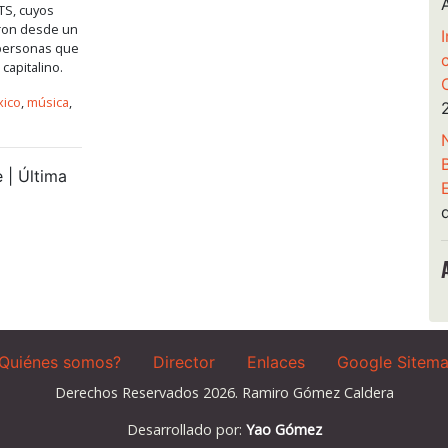
TS, cuyos
aron desde un
 personas que
 capitalino.
ico
,
música
,
 | Última
Quiénes somos?
Director
Enlaces
Google Sitem
Derechos Reservados 2026. Ramiro Gómez Caldera
Desarrollado por:
Yao Gómez