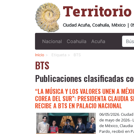
Territori
Ciudad Acuña, Coahuila, México | 0
Nacional
Coahuila
Acuña
Inicio
>
Etiqueta >
BTS
BTS
Publicaciones clasificadas co
“LA MÚSICA Y LOS VALORES UNEN A MÉXI
COREA DEL SUR”: PRESIDENTA CLAUDIA 
RECIBE A BTS EN PALACIO NACIONAL
06/05/2026. Ciudad
de mayo de 2026.- 
de México, Claudi
Pardo, recibió en P