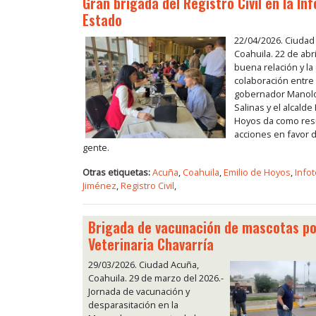
Gran brigada del Registro Civil en la In
Estado
22/04/2026. Ciudad
Coahuila. 22 de abri
buena relación y la
colaboración entre 
gobernador Manolo
Salinas y el alcalde
Hoyos da como res
acciones en favor 
gente.
Otras etiquetas:
Acuña
,
Coahuila
,
Emilio de Hoyos
,
Info
Jiménez
,
Registro Civil
,
Brigada de vacunación de mascotas po
Veterinaria Chavarría
29/03/2026. Ciudad Acuña,
Coahuila. 29 de marzo del 2026.-
Jornada de vacunación y
desparasitación en la