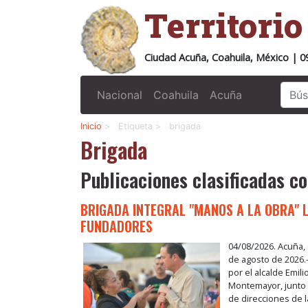
Territori
Ciudad Acuña, Coahuila, México | 0
Nacional
Coahuila
Acuña
Inicio
>
Etiqueta >
brigada
Brigada
Publicaciones clasificadas co
BRIGADA INTEGRAL "MANOS A LA OBRA" 
FUNDADORES
04/08/2026. Acuña, 
de agosto de 2026.
por el alcalde Emil
Montemayor, junto 
de direcciones de l