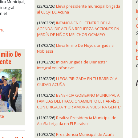
ica Municipal,
(23/02/26)
Lleva presidente municipal brigada
 integral
al CECyTEC Acuña
n el
(18/02/26)
INFANCIA EN EL CENTRO DE LA
AGENDA: DIF ACUÑA REFUERZA ACCIONES EN
ra
,
JARDÍN DE NIÑOS MELCHOR OCAMPO
(18/02/26)
Lleva Emilio De Hoyos brigada a
Noblassi
Emilio De
gente
(18/02/26)
Inician Brigada de Bienestar
Integral en Infonavit
(12/02/26)
LLEGA “BRIGADA EN TU BARRIO” A
CIUDAD ACUÑA
(11/02/26)
BENEFICIA GOBIERNO MUNICIPAL A
FAMILIAS DEL FRACCIONAMIENTO EL PARAÍSO
CON BRIGADA “POR AMOR A NUESTRA GENTE”
te
(11/02/26)
Realiza Presidencia Municipal de
Acuña brigada en El Paraíso
(10/02/26)
Presidencia Municipal de Acuña