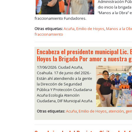
Administración Públ
dio inicio la brigada
“Manos a la Obra” e
fraccionamiento Fundadores.
Otras etiquetas:
Acuña
,
Emilio de Hoyos
,
Manos a la Ob
fraccionamiento
Encabeza el presidente municipal Lic. 
Hoyos la Brigada Por amor a nuestra 
17/06/2026. Ciudad Acuña,
Coahuila. 17 de junio del 2026.-
Están ahí atendiendo a la gente
la Dirección de Seguridad
Pública Y Protección Ciudadana
Acuña Ecología Atención
Ciudadana, DIF Municipal Acuña.
Otras etiquetas:
Acuña
,
Emilio de Hoyos
,
atención
,
gen