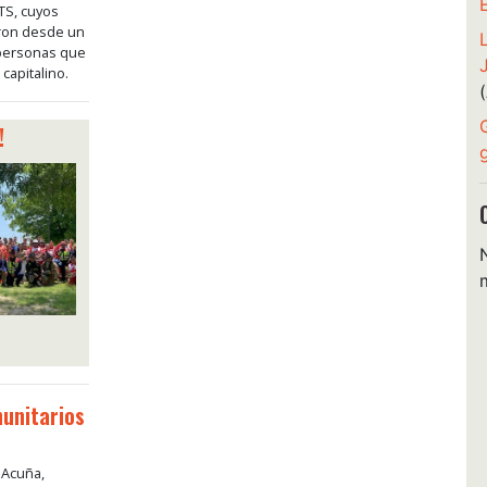
TS, cuyos
aron desde un
 personas que
 capitalino.
!
munitarios
 Acuña,