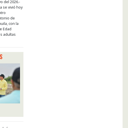
o del 2026.-
 se vivió hoy
ntro
tonio de
ila, con la
de Edad
s adultas
S