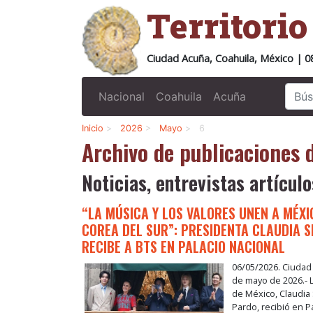
Territori
Ciudad Acuña, Coahuila, México | 0
Nacional
Coahuila
Acuña
Inicio
>
2026
>
Mayo
>
6
Archivo de publicaciones
Noticias, entrevistas artículo
“LA MÚSICA Y LOS VALORES UNEN A MÉXI
COREA DEL SUR”: PRESIDENTA CLAUDIA 
RECIBE A BTS EN PALACIO NACIONAL
06/05/2026. Ciudad
de mayo de 2026.- 
de México, Claudi
Pardo, recibió en P