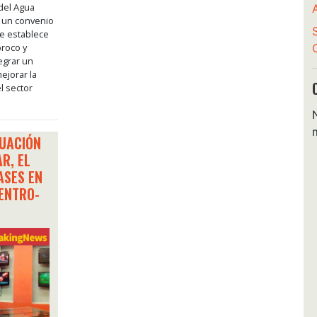
del Agua
 un convenio
e establece
proco y
egrar un
ejorar la
l sector
NUACIÓN
R, EL
ASES EN
CENTRO-