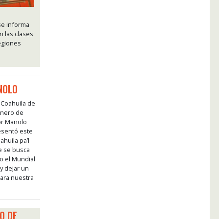
se informa
 las clases
regiones
NOLO
, Coahuila de
enero de
or Manolo
esentó este
ahuila pa’l
e se busca
mo el Mundial
 y dejar un
para nuestra
O DE