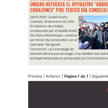
UNIDAD REFUERZA EL OPERATIVO “ABRI
CORAZONES” POR TERCER DÍA CONSECU
26/01/2026. Ciudad Acuña,
Coahuila. 26 de enero de 2026.-
El Gobierno de Unidad,
encabezado por el alcalde Emilio
De Hoyos Montemayor, continúa
por tercer día consecutivo con el
operativo “Abrigando
Corazones”, una estrategia de
atención directa para proteger a las familias más vuln
las bajas temperaturas provocadas por la tormenta inv
Primera | Anterior |
Página 1 de 1
| Siguiente
¿