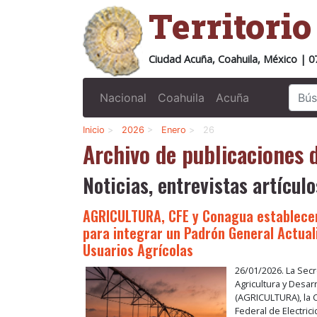
Territori
Ciudad Acuña, Coahuila, México | 0
Nacional
Coahuila
Acuña
Inicio
>
2026
>
Enero
>
26
Archivo de publicaciones
Noticias, entrevistas artículo
AGRICULTURA, CFE y Conagua establece
para integrar un Padrón General Actual
Usuarios Agrícolas
26/01/2026. La Secr
Agricultura y Desarr
(AGRICULTURA), la 
Federal de Electricid