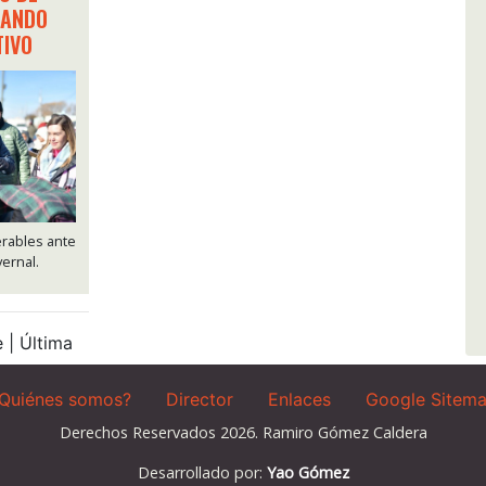
GANDO
TIVO
erables ante
ernal.
 | Última
Quiénes somos?
Director
Enlaces
Google Sitem
Derechos Reservados 2026. Ramiro Gómez Caldera
Desarrollado por:
Yao Gómez