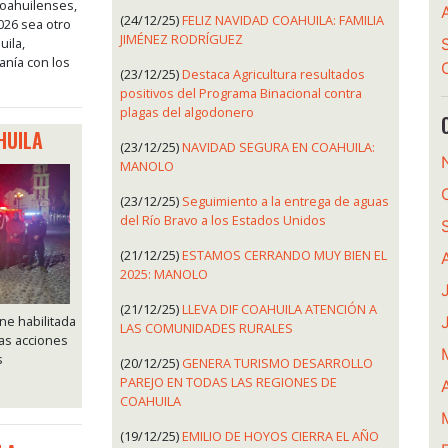
coahuilenses,
(24/12/25)
FELIZ NAVIDAD COAHUILA: FAMILIA
26 sea otro
JIMÉNEZ RODRÍGUEZ
uila,
anía con los
(23/12/25)
Destaca Agricultura resultados
positivos del Programa Binacional contra
plagas del algodonero
HUILA
(23/12/25)
NAVIDAD SEGURA EN COAHUILA:
MANOLO
(23/12/25)
Seguimiento a la entrega de aguas
del Río Bravo a los Estados Unidos
(21/12/25)
ESTAMOS CERRANDO MUY BIEN EL
2025: MANOLO
(21/12/25)
LLEVA DIF COAHUILA ATENCIÓN A
ne habilitada
LAS COMUNIDADES RURALES
las acciones
s
(20/12/25)
GENERA TURISMO DESARROLLO
PAREJO EN TODAS LAS REGIONES DE
A
COAHUILA
(19/12/25)
EMILIO DE HOYOS CIERRA EL AÑO