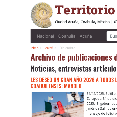
Territori
Ciudad Acuña, Coahuila, México | 0
Nacional
Coahuila
Acuña
Inicio
>
2025
>
Diciembre
Archivo de publicaciones
Noticias, entrevistas artículo
LES DESEO UN GRAN AÑO 2026 A TODOS 
COAHUILENSES: MANOLO
31/12/2025. Saltillo
Zaragoza; 31 de di
2025.- El gobernad
Jiménez Salinas en
mensaje de felicit