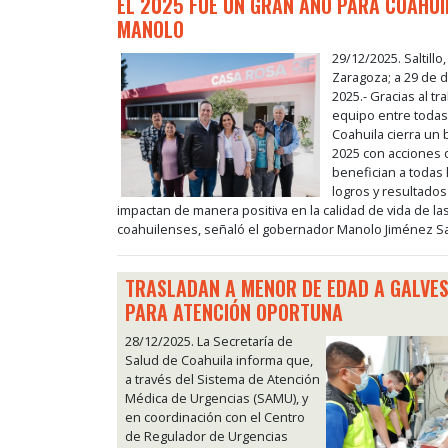
EL 2025 FUE UN GRAN AÑO PARA COAHUI
MANOLO
29/12/2025. Saltillo
Zaragoza; a 29 de 
2025.- Gracias al tr
equipo entre todas
Coahuila cierra un
2025 con acciones
benefician a todas l
logros y resultado
impactan de manera positiva en la calidad de vida de las
coahuilenses, señaló el gobernador Manolo Jiménez Sa
TRASLADAN A MENOR DE EDAD A GALVE
PARA ATENCIÓN OPORTUNA
28/12/2025. La Secretaría de
Salud de Coahuila informa que,
a través del Sistema de Atención
Médica de Urgencias (SAMU), y
en coordinación con el Centro
de Regulador de Urgencias