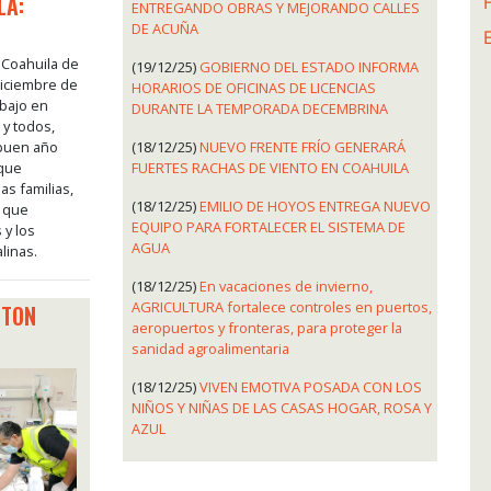
LA:
ENTREGANDO OBRAS Y MEJORANDO CALLES
DE ACUÑA
, Coahuila de
(19/12/25)
GOBIERNO DEL ESTADO INFORMA
diciembre de
HORARIOS DE OFICINAS DE LICENCIAS
abajo en
DURANTE LA TEMPORADA DECEMBRINA
 y todos,
 buen año
(18/12/25)
NUEVO FRENTE FRÍO GENERARÁ
 que
FUERTES RACHAS DE VIENTO EN COAHUILA
as familias,
(18/12/25)
EMILIO DE HOYOS ENTREGA NUEVO
s que
EQUIPO PARA FORTALECER EL SISTEMA DE
 y los
AGUA
linas.
(18/12/25)
En vacaciones de invierno,
AGRICULTURA fortalece controles en puertos,
STON
aeropuertos y fronteras, para proteger la
sanidad agroalimentaria
(18/12/25)
VIVEN EMOTIVA POSADA CON LOS
NIÑOS Y NIÑAS DE LAS CASAS HOGAR, ROSA Y
AZUL