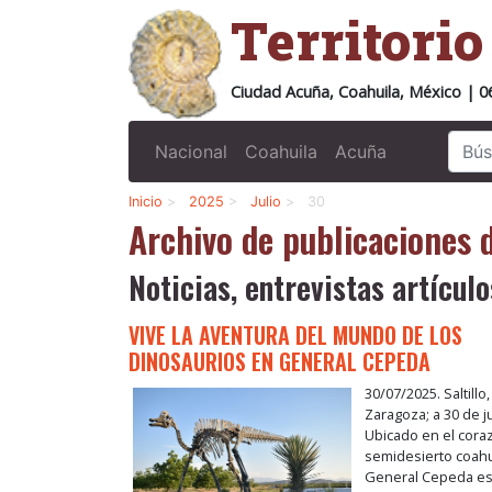
Territori
Ciudad Acuña, Coahuila, México | 0
Nacional
Coahuila
Acuña
Inicio
>
2025
>
Julio
>
30
Archivo de publicaciones 
Noticias, entrevistas artículo
VIVE LA AVENTURA DEL MUNDO DE LOS
DINOSAURIOS EN GENERAL CEPEDA
30/07/2025. Saltillo
Zaragoza; a 30 de ju
Ubicado en el cora
semidesierto coahu
General Cepeda es