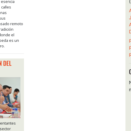
y esencia
 calles
onas
 sus
pasado remoto
radición
 donde el
epeda es un
ro.
N DEL
sentantes
 sector