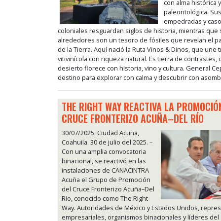
con alma histórica 
paleontológica. Sus
empedradas y cas
coloniales resguardan siglos de historia, mientras que
alrededores son un tesoro de fósiles que revelan el 
de la Tierra. Aquí nació la Ruta Vinos & Dinos, que une t
vitivinícola con riqueza natural. Es tierra de contrastes,
desierto florece con historia, vino y cultura. General C
destino para explorar con calma y descubrir con asomb
THE RIGHT WAY REACTIVA LA PROMOCIÓ
CRUCE FRONTERIZO ACUÑA–DEL RÍO
30/07/2025. Ciudad Acuña,
Coahuila. 30 de julio del 2025. –
Con una amplia convocatoria
binacional, se reactivó en las
instalaciones de CANACINTRA
Acuña el Grupo de Promoción
del Cruce Fronterizo Acuña–Del
Río, conocido como The Right
Way. Autoridades de México y Estados Unidos, repre
empresariales, organismos binacionales y líderes del